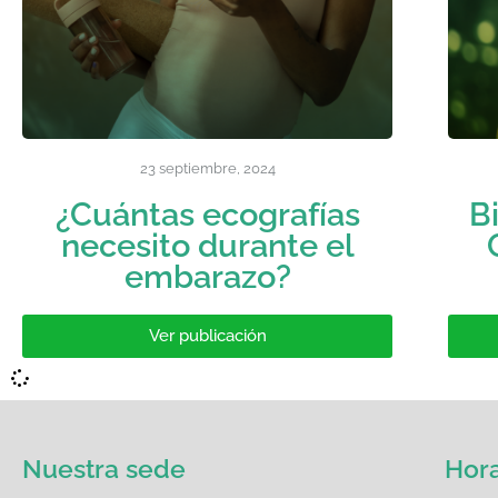
23 septiembre, 2024
¿Cuántas ecografías
B
necesito durante el
embarazo?
Ver publicación
Nuestra sede
Hora