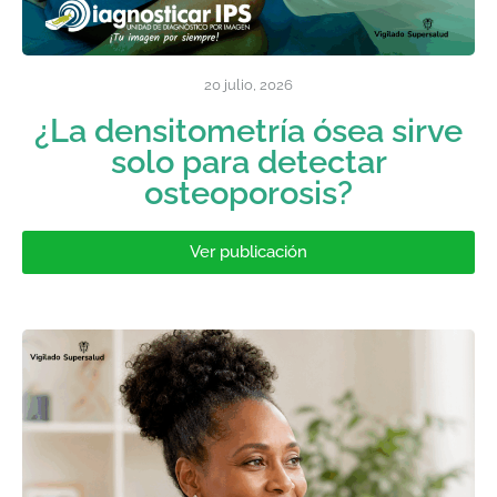
20 julio, 2026
¿La densitometría ósea sirve
solo para detectar
osteoporosis?
Ver publicación