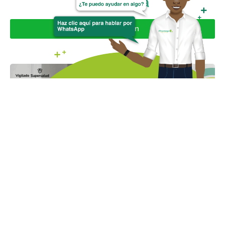
y garganta
Ver publicación