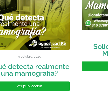
Soli
M
9 octubre, 2025
ué detecta realmente
una mamografía?
Ver publicación