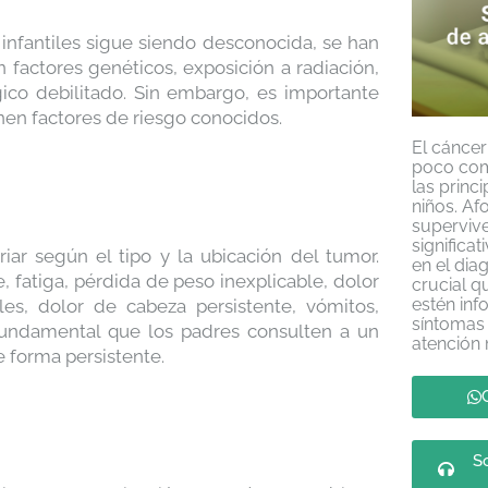
 infantiles sigue siendo desconocida, se han
n factores genéticos, exposición a radiación,
ico debilitado. Sin embargo, es importante
nen factores de riesgo conocidos.
El cáncer
poco com
las princ
niños. Af
superviv
significa
iar según el tipo y la ubicación del tumor.
en el dia
 fatiga, pérdida de peso inexplicable, dolor
crucial q
estén inf
les, dolor de cabeza persistente, vómitos,
síntomas 
fundamental que los padres consulten a un
atención
e forma persistente.
So