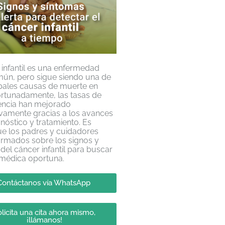
 infantil es una enfermedad
ún, pero sigue siendo una de
ipales causas de muerte en
ortunadamente, las tasas de
encia han mejorado
tivamente gracias a los avances
gnóstico y tratamiento. Es
ue los padres y cuidadores
ormados sobre los signos y
del cáncer infantil para buscar
 médica oportuna.
Contáctanos vía WhatsApp
licita una cita ahora mismo,
¡llámanos!