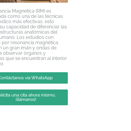
ancia Magnética (RM) es
ada como una de las técnicas
stico más efectivas, esto
su capacidad de diferenciar las
 estructuras anatómicas del
umano. Los estudios con
 por resonancia magnética
n un gran imán y ondas de
ra observar órganos y
as que se encuentran al interior
po.
Contáctanos vía WhatsApp
licita una cita ahora mismo,
¡llámanos!