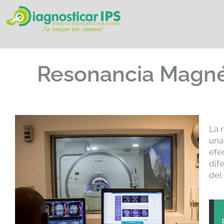
Resonancia Magnét
La 
una
efe
dif
del