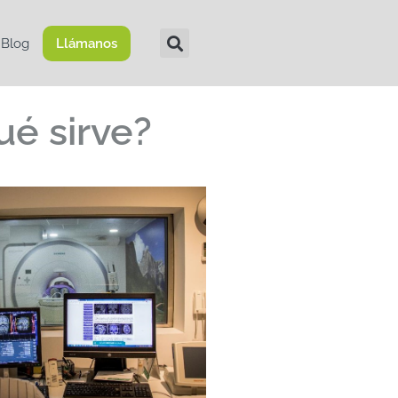
Blog
Llámanos
ué sirve?