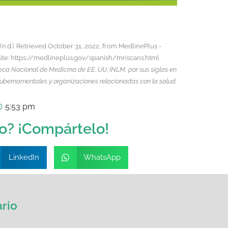
.d.). Retrieved October 31, 2022, from MedlinePlus -
site: https://medlineplus.gov/spanish/mriscans.html
teca Nacional de Medicina de EE. UU. (NLM, por sus siglas en
s gubernamentales y organizaciones relacionadas con la salud.
5:53 pm
lo? ¡Compártelo!
LinkedIn
WhatsApp
rio