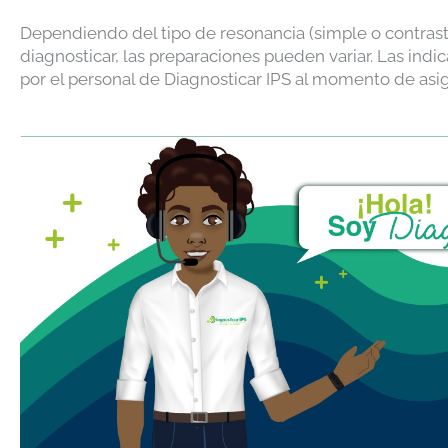
Dependiendo del tipo de resonancia (simple o contrast
diagnosticar, las preparaciones pueden variar. Las ind
por el personal de Diagnosticar IPS al momento de asig