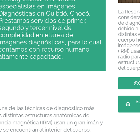
especialistas en Imágenes
La Reson
Diagnósticas en Quibdó, Chocó.
consider
Prestamos servicios de primer,
de diagnó
segundo y tercer nivel de
debido a 
complejidad en el área de
distintas
cuerpo h
imágenes diagnósticas, para lo cual
imágenes
contamos con recurso humano
(IRM) usa
altamente capacitado.
radio pa
estructur
del cuer
So
na de las técnicas de diagnóstico más
s distintas estructuras anatómicas del
ncia magnética (IRM) usan un gran imán y
 se encuentran al interior del cuerpo.