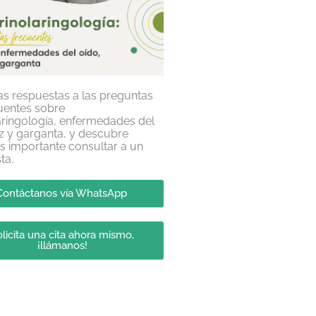
s respuestas a las preguntas
uentes sobre
aringología, enfermedades del
iz y garganta, y descubre
s importante consultar a un
ta.
Contáctanos vía WhatsApp
licita una cita ahora mismo,
¡llámanos!