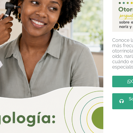
Conoce la
más frec
otorrinol
oído, nar
cuándo e
especialis
So