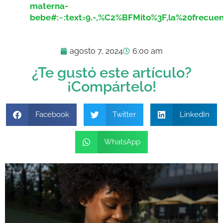
materna-
bebe#:~:text=9.-,%C2%BFMito%3F,la%20frecue
agosto 7, 2024
6:00 am
¿Te gustó este artículo?
¡Compártelo!
Facebook
Twitter
LinkedIn
WhatsApp