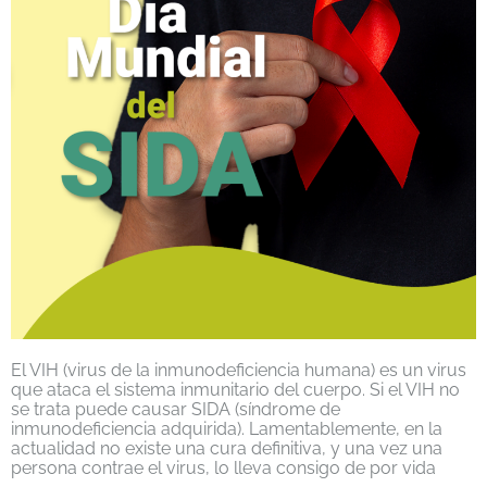
El VIH (virus de la inmunodeficiencia humana) es un virus
que ataca el sistema inmunitario del cuerpo. Si el VIH no
se trata puede causar SIDA (síndrome de
inmunodeficiencia adquirida). Lamentablemente, en la
actualidad no existe una cura definitiva, y una vez una
persona contrae el virus, lo lleva consigo de por vida