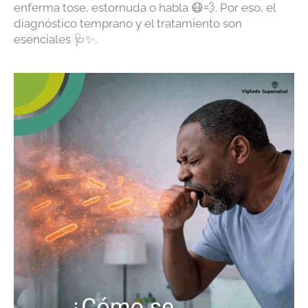
enferma tose, estornuda o habla 😷💨. Por eso, el
diagnóstico temprano y el tratamiento son
esenciales 🩺✨.