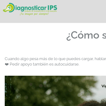
¿Cómo s
Cuando algo pesa más de lo que puedes cargar, hablar
❤️ Pedir apoyo también es autocuidarse.