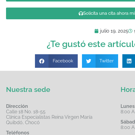
Solicita una cita ahora m
julio 19, 2025
¿Te gustó este artícu
Facebook
Twitter
Nuestra sede
Hora
Dirección
Lunes
Calle 18 No. 18-55
8:00 A
Clínica Especialistas Reina Virgen María
Sábad
Quibdó, Chocó
8:00 
Teléfonos