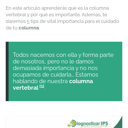
En este artículo aprenderás qué es la columna
vertebral y por qué es importante. Además, te
daremos 5 tips de vital importancia para el cuidado
de tu
columna
.
Todos nacemos con ella y forma parte
de nosotros, pero no le damos
demasiada importancia y no nos
ocupamos de cuidarla… Estamos
hablando de nuestra
columna
[1]
vertebral
.